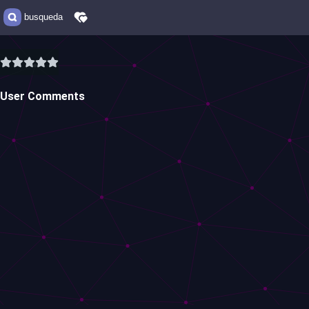
busqueda
User Comments