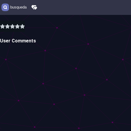
busqueda
User Comments