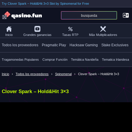
Try Clover Spark – Hold&Hit 3×3 Slot by Spinomenal for Free
Inicio
Grandes ganancias
Tasas RTP
Máx Multiplicadores
Todos los proveedores
Pragmatic Play
Hacksaw Gaming
Stake Exclusives
Tragamonedas Populares
Comprar Función
Temática Navideña
Tematica Irlandesa
Inicio
Todos los proveedores
Spinomenal
Clover Spark – Hold&Hit 3×3
Clover Spark – Hold&Hit 3×3
Spinomenal