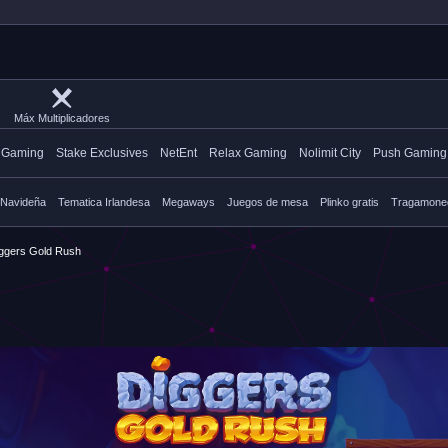
Máx Multiplicadores
 Gaming
Stake Exclusives
NetEnt
Relax Gaming
Nolimit City
Push Gaming
 Navideña
Tematica Irlandesa
Megaways
Juegos de mesa
Plinko gratis
Tragamoned
ggers Gold Rush