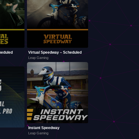
heduled
Virtual Speedway – Scheduled
Leap Gaming
Instant Speedway
Leap Gaming