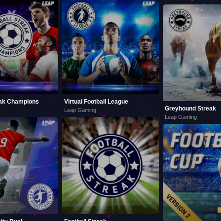
eak Champions
Virtual Football League
Greyhound Streak
Leap Gaming
Leap Gaming