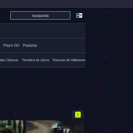
Play'n GO
Popiplay
as Clásicas
Temática de Libros
Ranuras de Halloween
Deportes Virtuales
Tragamon
1