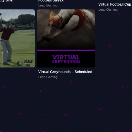
lty Duel
Football Streak
Virtual Football Cup
Leap Gaming
Leap Gaming
Virtual Greyhounds – Scheduled
Leap Gaming