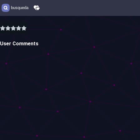
busqueda
User Comments