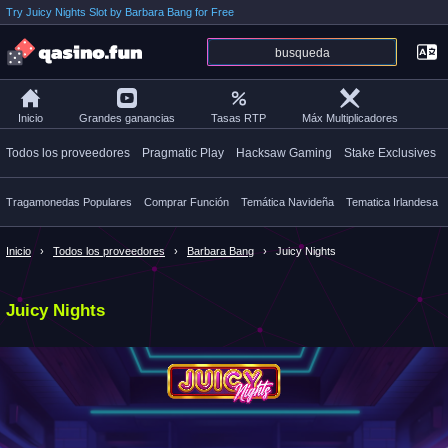
Try Juicy Nights Slot by Barbara Bang for Free
Inicio
Grandes ganancias
Tasas RTP
Máx Multiplicadores
Todos los proveedores
Pragmatic Play
Hacksaw Gaming
Stake Exclusives
Tragamonedas Populares
Comprar Función
Temática Navideña
Tematica Irlandesa
Inicio
Todos los proveedores
Barbara Bang
Juicy Nights
Juicy Nights
Barbara
Bang