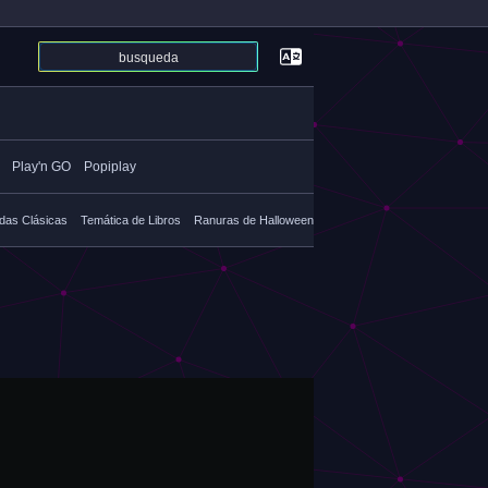
Play'n GO
Popiplay
as Clásicas
Temática de Libros
Ranuras de Halloween
Deportes Virtuales
Tragamon