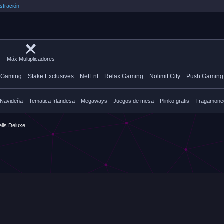
stración
Máx Multiplicadores
 Gaming
Stake Exclusives
NetEnt
Relax Gaming
Nolimit City
Push Gaming
 Navideña
Tematica Irlandesa
Megaways
Juegos de mesa
Plinko gratis
Tragamoned
lls Deluxe