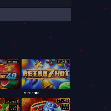
Retro 7 Hot