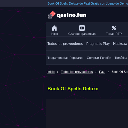
Book Of Spells Deluxe de Fazi Gratis con Juego de Demo
Inicio
Grandes ganancias
Tasas RTP
Todos los proveedores
Pragmatic Play
Hacksaw
Tragamonedas Populares
Comprar Función
Temática
Inicio
Todos los proveedores
Fazi
Book Of Spe
Book Of Spells Deluxe
Fazi