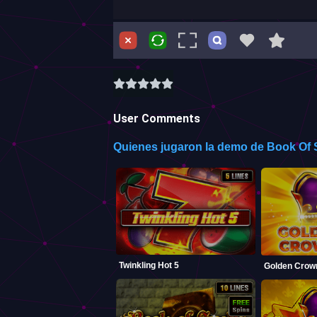
User Comments
Quienes jugaron la demo de Book Of S
Twinkling Hot 5
Golden Crow