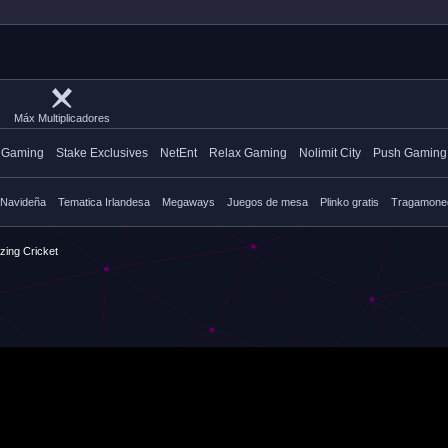
Máx Multiplicadores
 Gaming
Stake Exclusives
NetEnt
Relax Gaming
Nolimit City
Push Gaming
 Navideña
Tematica Irlandesa
Megaways
Juegos de mesa
Plinko gratis
Tragamoned
zing Cricket