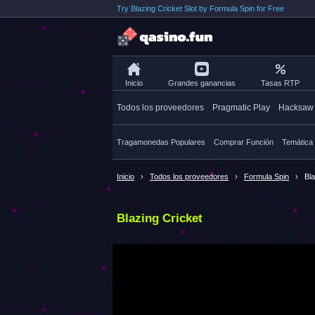
Try Blazing Cricket Slot by Formula Spin for Free
Inicio
Grandes ganancias
Tasas RTP
Todos los proveedores
Pragmatic Play
Hacksaw
Tragamonedas Populares
Comprar Función
Temática
Inicio
Todos los proveedores
Formula Spin
Bla
Blazing Cricket
Formula
Spin