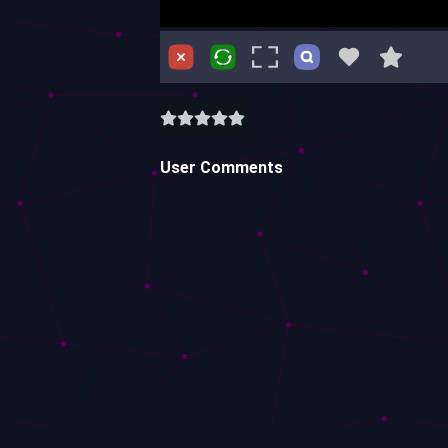
User Comments