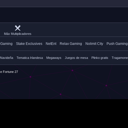
Máx Multiplicadores
 Gaming
Stake Exclusives
NetEnt
Relax Gaming
Nolimit City
Push Gaming
 Navideña
Tematica Irlandesa
Megaways
Juegos de mesa
Plinko gratis
Tragamoned
ce Fortune 27