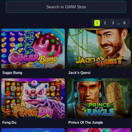
..
1
2
3
8
Sugar Bang
Jack's Quest
Feng Du
Prince Of The Jungle