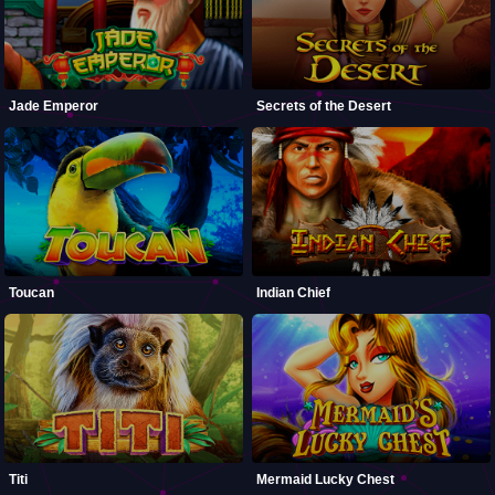
Jade Emperor
Secrets of the Desert
Toucan
Indian Chief
Titi
Mermaid Lucky Chest