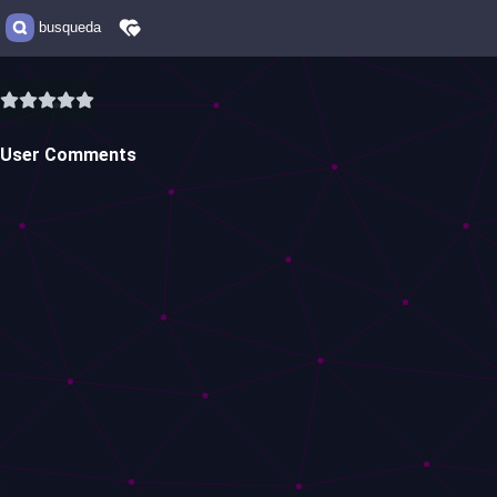
busqueda
User Comments