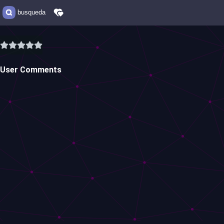
busqueda
User Comments