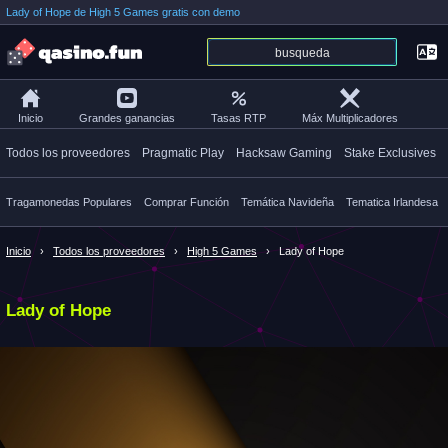
Lady of Hope de High 5 Games gratis con demo
Inicio
Grandes ganancias
Tasas RTP
Máx Multiplicadores
Todos los proveedores
Pragmatic Play
Hacksaw Gaming
Stake Exclusives
Tragamonedas Populares
Comprar Función
Temática Navideña
Tematica Irlandesa
Inicio
Todos los proveedores
High 5 Games
Lady of Hope
Lady of Hope
High 5
Games