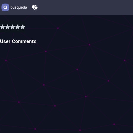
busqueda
User Comments