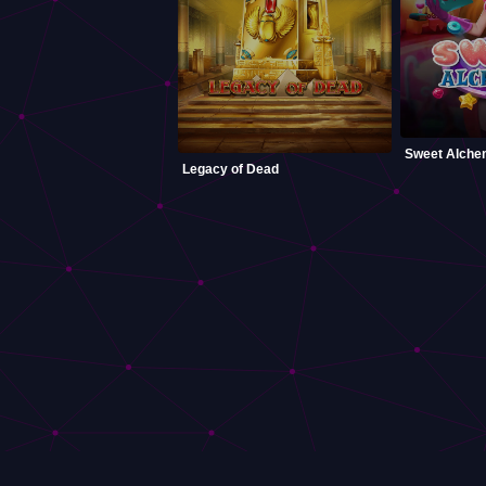
Sweet Alche
Legacy of Dead