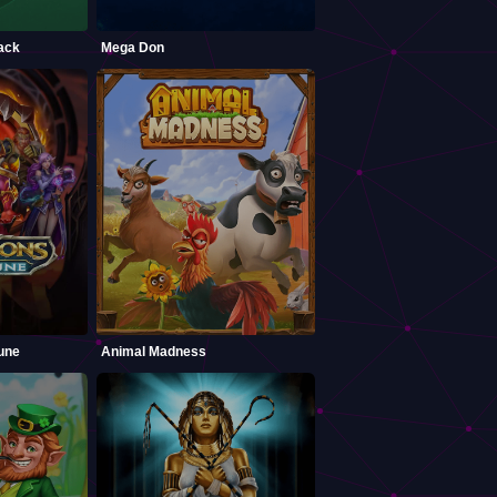
ack
Mega Don
une
Animal Madness