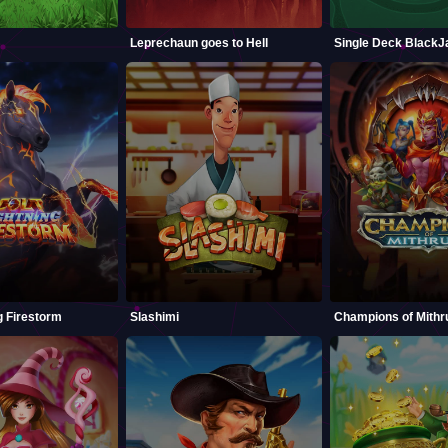
Leprechaun goes to Hell
Single Deck BlackJ
g Firestorm
Slashimi
Champions of Mithr