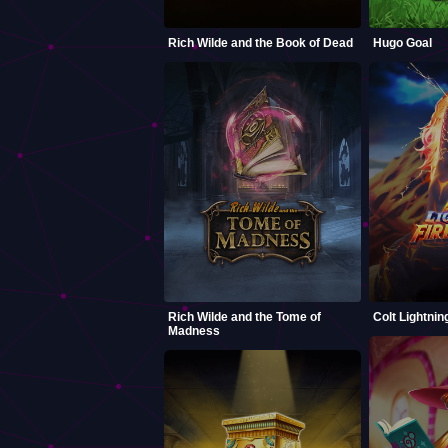
Rich Wilde and the Book of Dead
Hugo Goal
Rich Wilde and the Tome of
Colt Lightnin
Madness