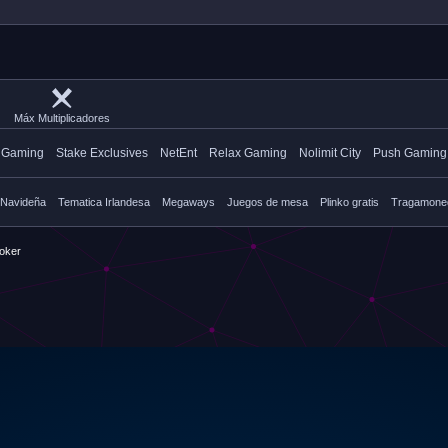
Máx Multiplicadores
 Gaming
Stake Exclusives
NetEnt
Relax Gaming
Nolimit City
Push Gaming
 Navideña
Tematica Irlandesa
Megaways
Juegos de mesa
Plinko gratis
Tragamoned
Joker