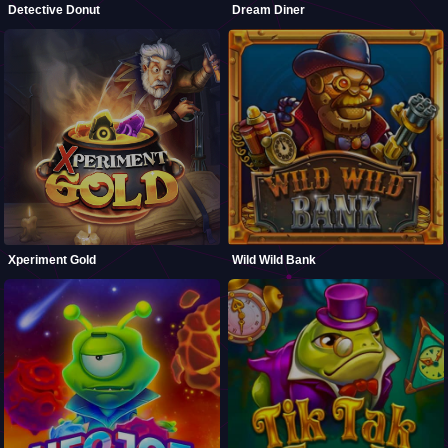
Detective Donut
Dream Diner
Xperiment Gold
Wild Wild Bank