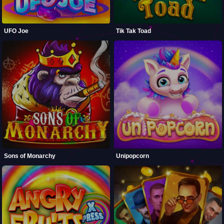
UFO Joe
Tik Tak Toad
Sons of Monarchy
Unipopcorn