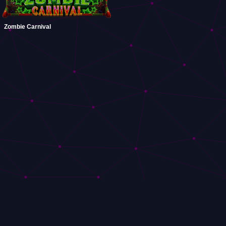
Zombie Carnival
@qasinofun
@qasinofun
Nuestros Amigos
Política de privacidad
Política d