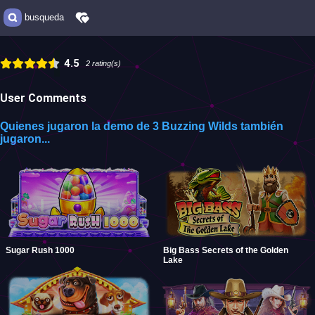
busqueda
4.5
User Comments
Quienes jugaron la demo de 3 Buzzing Wilds también
jugaron...
Sugar Rush 1000
Big Bass Secrets of the Golden
Lake