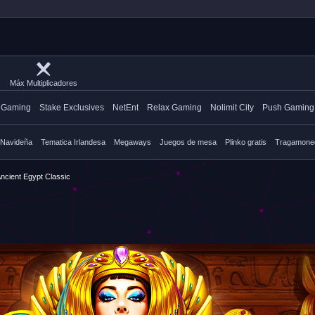
Máx Multiplicadores
 Gaming
Stake Exclusives
NetEnt
Relax Gaming
Nolimit City
Push Gaming
 Navideña
Tematica Irlandesa
Megaways
Juegos de mesa
Plinko gratis
Tragamoned
ncient Egypt Classic