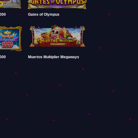
1000
Gates of Olympus
1000
Muertos Multiplier Megaways