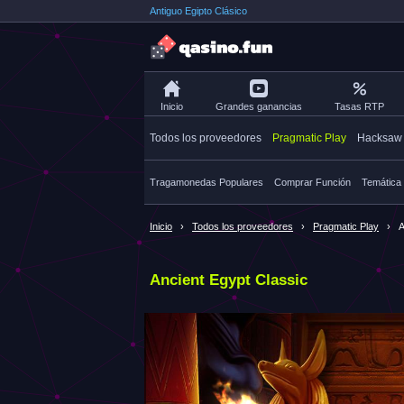
Antiguo Egipto Clásico
Inicio
Grandes ganancias
Tasas RTP
Todos los proveedores
Pragmatic Play
Hacksaw
Tragamonedas Populares
Comprar Función
Temática
Inicio
Todos los proveedores
Pragmatic Play
A
Ancient Egypt Classic
Pragmatic
Play