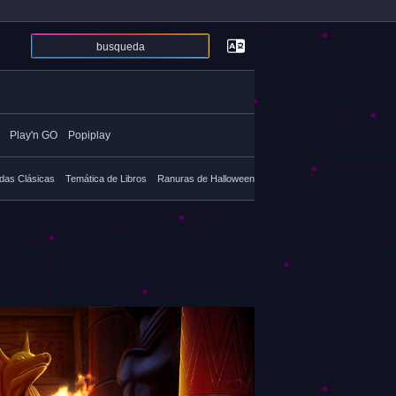
Play'n GO
Popiplay
as Clásicas
Temática de Libros
Ranuras de Halloween
Deportes Virtuales
Tragamon