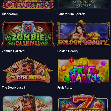
Cleocatra®
Sanatorium Secrets
Zombie Carnival
Golden Beauty
The Dog House®
Fruit Party