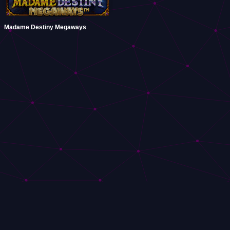
Madame Destiny Megaways
@qasinofun
@qasinofun
Nuestros Amigos
Política de privacidad
Política d