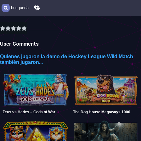
busqueda
User Comments
Quienes jugaron la demo de Hockey League Wild Match
también jugaron...
Zeus vs Hades – Gods of War
The Dog House Megaways 1000