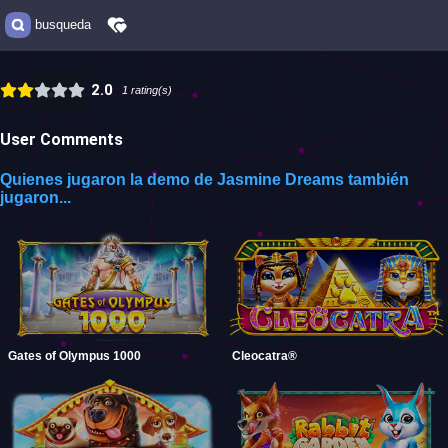
busqueda
2.0
User Comments
Quienes jugaron la demo de Jasmine Dreams también
jugaron...
Gates of Olympus 1000
Cleocatra®