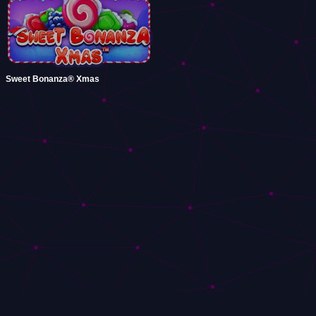
Sweet Bonanza® Xmas