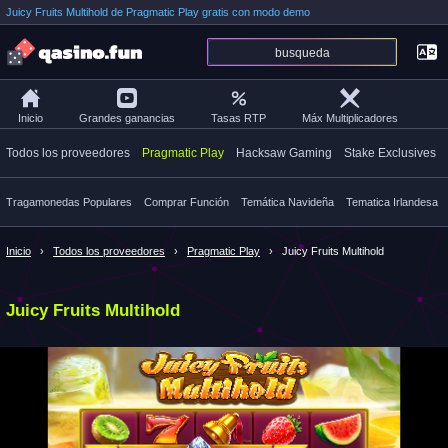
Juicy Fruits Multihold de Pragmatic Play gratis con modo demo
Inicio
Grandes ganancias
Tasas RTP
Máx Multiplicadores
Todos los proveedores
Pragmatic Play
Hacksaw Gaming
Stake Exclusives
Tragamonedas Populares
Comprar Función
Temática Navideña
Tematica Irlandesa
Inicio
Todos los proveedores
Pragmatic Play
Juicy Fruits Multihold
Juicy Fruits Multihold
Pragmatic
Play