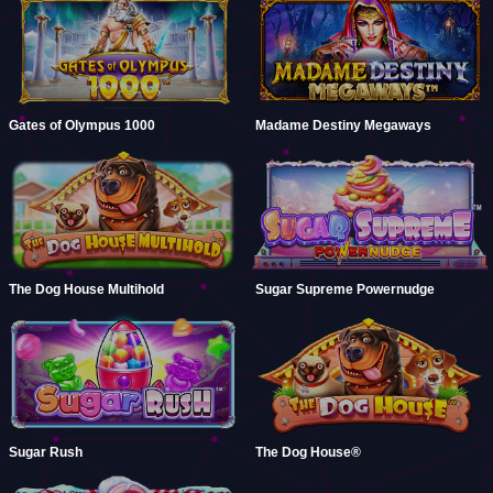
Gates of Olympus 1000
Madame Destiny Megaways
The Dog House Multihold
Sugar Supreme Powernudge
Sugar Rush
The Dog House®