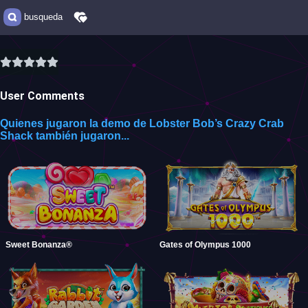
busqueda
User Comments
Quienes jugaron la demo de Lobster Bob’s Crazy Crab
Shack también jugaron...
Sweet Bonanza®
Gates of Olympus 1000