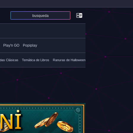
Play'n GO
Popiplay
as Clásicas
Temática de Libros
Ranuras de Halloween
Deportes Virtuales
Tragamon