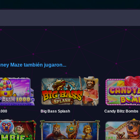
ney Maze también jugaron...
1000
Big Bass Splash
Candy Blitz Bombs