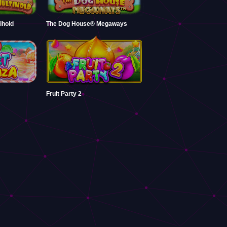
ihold
The Dog House® Megaways
Fruit Party 2