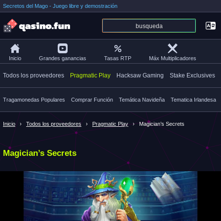
Secretos del Mago - Juego libre y demostración
Inicio
Grandes ganancias
Tasas RTP
Máx Multiplicadores
Todos los proveedores
Pragmatic Play
Hacksaw Gaming
Stake Exclusives
Tragamonedas Populares
Comprar Función
Temática Navideña
Tematica Irlandesa
Inicio
Todos los proveedores
Pragmatic Play
Magician’s Secrets
Magician’s Secrets
Pragmatic
Play