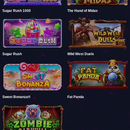
Sugar Rush 1000
The Hand of Midas
Sugar Rush
Wild West Duels
Sweet Bonanza®
Fat Panda