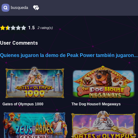
busqueda
1.5
User Comments
Quienes jugaron la demo de Peak Power también jugaron...
Gates of Olympus 1000
The Dog House® Megaways