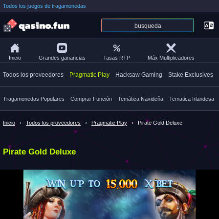
Todos los juegos de tragamonedas
Inicio
Grandes ganancias
Tasas RTP
Máx Multiplicadores
Todos los proveedores
Pragmatic Play
Hacksaw Gaming
Stake Exclusives
Tragamonedas Populares
Comprar Función
Temática Navideña
Tematica Irlandesa
Inicio
Todos los proveedores
Pragmatic Play
Pirate Gold Deluxe
Pirate Gold Deluxe
Pragmatic
Play