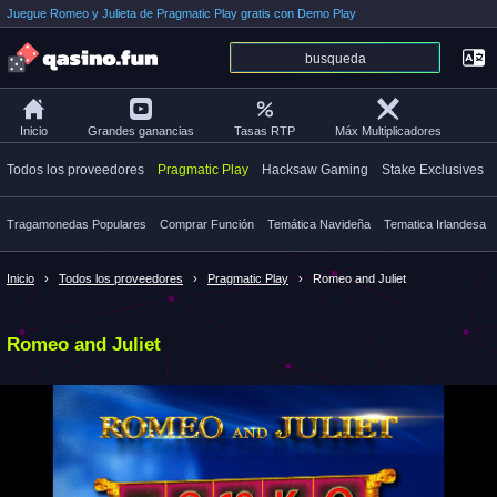
Juegue Romeo y Julieta de Pragmatic Play gratis con Demo Play
Inicio
Grandes ganancias
Tasas RTP
Máx Multiplicadores
Todos los proveedores
Pragmatic Play
Hacksaw Gaming
Stake Exclusives
Tragamonedas Populares
Comprar Función
Temática Navideña
Tematica Irlandesa
Inicio
Todos los proveedores
Pragmatic Play
Romeo and Juliet
Romeo and Juliet
Pragmatic
Play