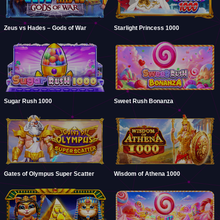
Zeus vs Hades – Gods of War
Starlight Princess 1000
Sugar Rush 1000
Sweet Rush Bonanza
Gates of Olympus Super Scatter
Wisdom of Athena 1000