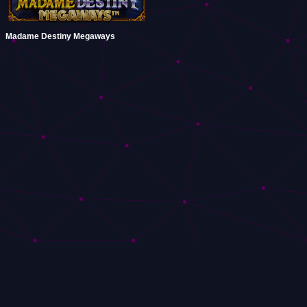
Madame Destiny Megaways
@qasinofun
@qasinofun
Nuestros Amigos
Política de privacidad
Política d