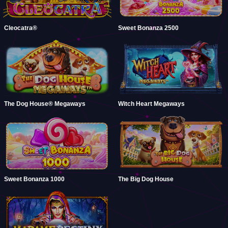
Cleocatra®
Sweet Bonanza 2500
The Dog House® Megaways
Witch Heart Megaways
Sweet Bonanza 1000
The Big Dog House