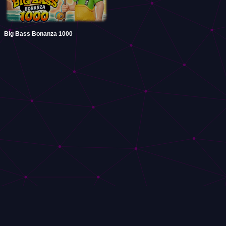
Big Bass Bonanza 1000
@qasinofun
@qasinofun
Nuestros Amigos
Política de privacidad
Política d