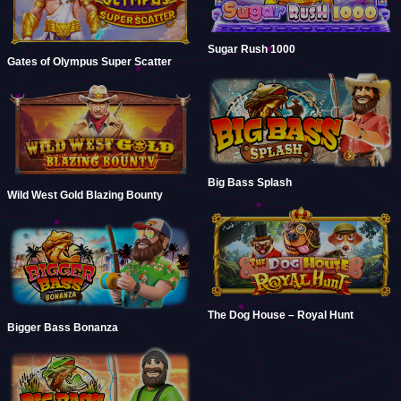
Sugar Rush 1000
Gates of Olympus Super Scatter
Big Bass Splash
Wild West Gold Blazing Bounty
The Dog House – Royal Hunt
Bigger Bass Bonanza