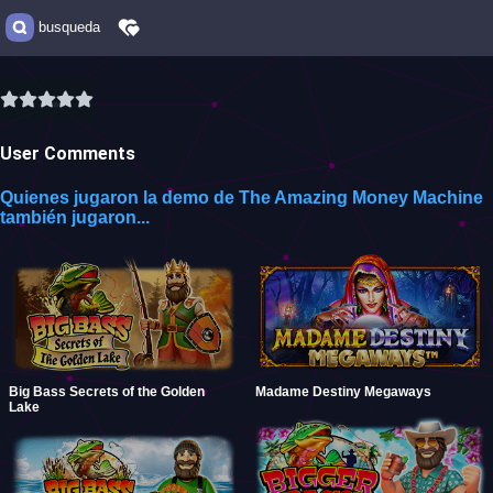
busqueda
User Comments
Quienes jugaron la demo de The Amazing Money Machine
también jugaron...
Big Bass Secrets of the Golden
Madame Destiny Megaways
Lake