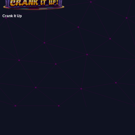
Crank It Up
@qasinofun
@qasinofun
Nuestros Amigos
Política de privacidad
Política d