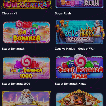
Cleocatra®
Sugar Rush
Sweet Bonanza®
Zeus vs Hades – Gods of War
Sweet Bonanza 1000
Sweet Bonanza® Xmas