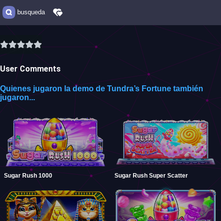
busqueda
User Comments
Quienes jugaron la demo de Tundra’s Fortune también
jugaron...
Sugar Rush 1000
Sugar Rush Super Scatter