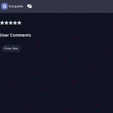
busqueda
User Comments
Pirate Slots