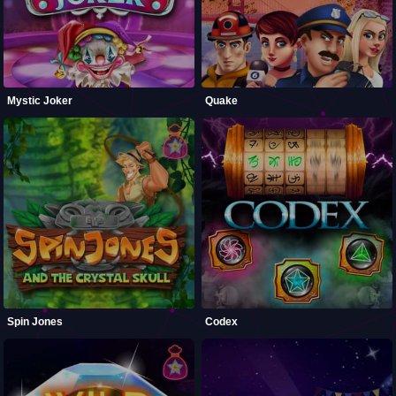
Mystic Joker
Quake
Spin Jones
Codex