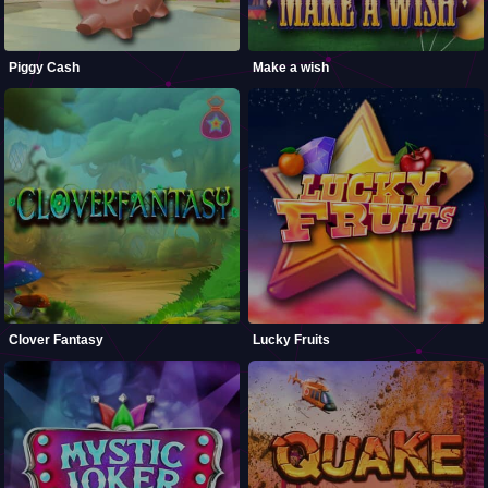
Piggy Cash
Make a wish
Clover Fantasy
Lucky Fruits