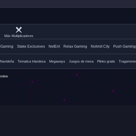
Máx Multiplicadores
 Gaming
Stake Exclusives
NetEnt
Relax Gaming
Nolimit City
Push Gaming
 Navideña
Tematica Irlandesa
Megaways
Juegos de mesa
Plinko gratis
Tragamoned
entine