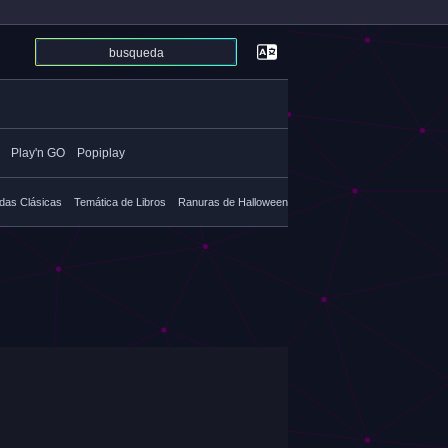
Play'n GO
Popiplay
as Clásicas
Temática de Libros
Ranuras de Halloween
Deportes Virtuales
Tragamon