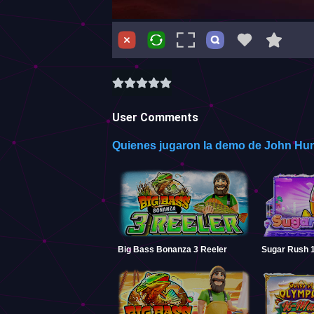
User Comments
Quienes jugaron la demo de John Hunt
Big Bass Bonanza 3 Reeler
Sugar Rush 