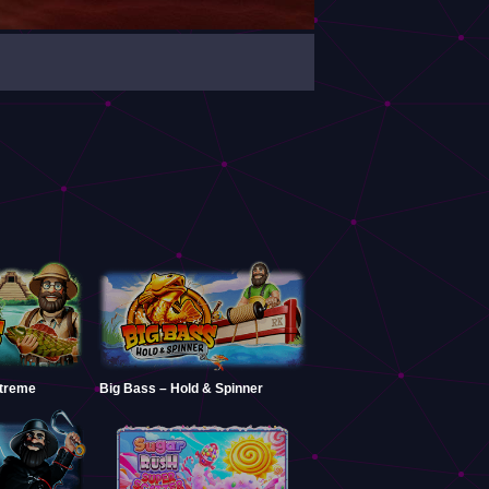
treme
Big Bass – Hold & Spinner